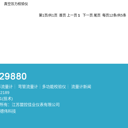
真空压力校验仪
第1页/共1页 首页 上一页
1
下一页 尾页 每页12条/共5条
形流量计
┊
弯管流量计
┊
多功能校验仪
┊
流量计新闻
2189
81(技术)
权所有：江苏盟控佳业仪表有限公司
德伟科技