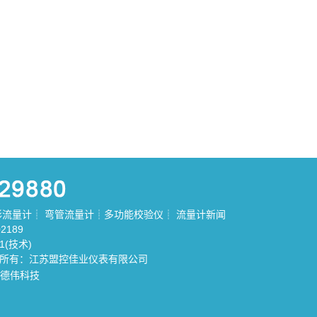
形流量计
┊
弯管流量计
┊
多功能校验仪
┊
流量计新闻
2189
81(技术)
权所有：江苏盟控佳业仪表有限公司
德伟科技